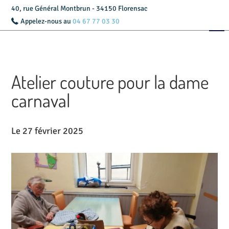
40, rue Général Montbrun - 34150 Florensac
Appelez-nous au
04 67 77 03 30
Accueil
Présentation
Atelier couture pour la dame
Livret d’accueil
carnaval
Services
Le 27 février 2025
Tarifs
Actualités
Contact