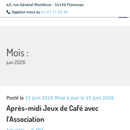
40, rue Général Montbrun - 34150 Florensac
Appelez-nous au
04 67 77 03 30
Accueil
Présentation
Livret d’accueil
Mois :
juin 2026
Services
Tarifs
Actualités
Posté le
15 juin 2026
Mise à jour le
15 juin 2026
Après-midi Jeux de Café avec
Contact
l’Association
Actualités