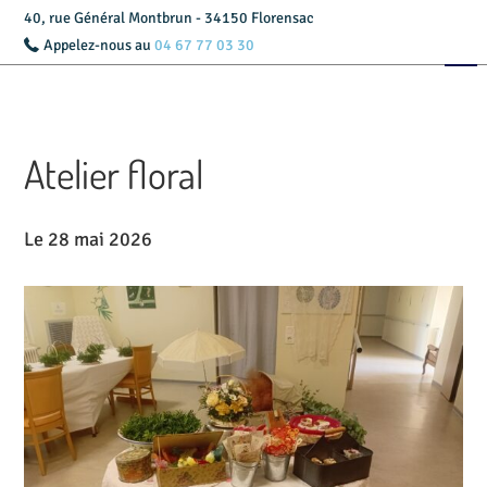
40, rue Général Montbrun - 34150 Florensac
Appelez-nous au
04 67 77 03 30
Accueil
Présentation
Atelier floral
Livret d’accueil
Services
Le 28 mai 2026
Tarifs
Actualités
Contact