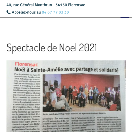
40, rue Général Montbrun - 34150 Florensac
Appelez-nous au
04 67 77 03 30
Accueil
Présentation
Spectacle de Noel 2021
Livret d’accueil
Services
Tarifs
Actualités
Contact