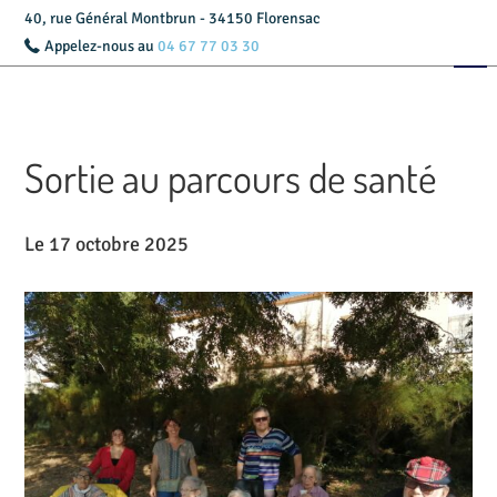
40, rue Général Montbrun - 34150 Florensac
Appelez-nous au
04 67 77 03 30
Accueil
Présentation
Sortie au parcours de santé
Livret d’accueil
Services
Le 17 octobre 2025
Tarifs
Actualités
Contact