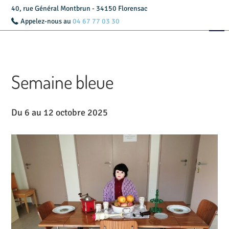
40, rue Général Montbrun - 34150 Florensac
Appelez-nous au
04 67 77 03 30
Accueil
Présentation
Semaine bleue
Livret d’accueil
Services
Du 6 au 12 octobre 2025
Tarifs
Actualités
Contact