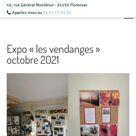
40, rue Général Montbrun - 34150 Florensac
Appelez-nous au
04 67 77 03 30
Accueil
Présentation
Expo « les vendanges »
Livret d’accueil
octobre 2021
Services
Tarifs
Actualités
Contact