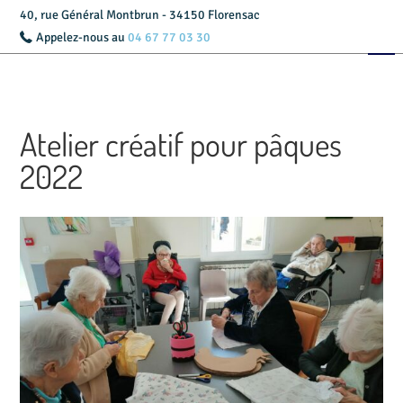
40, rue Général Montbrun - 34150 Florensac
Appelez-nous au
04 67 77 03 30
Accueil
Présentation
Atelier créatif pour pâques
Livret d’accueil
2022
Services
Tarifs
Actualités
Contact