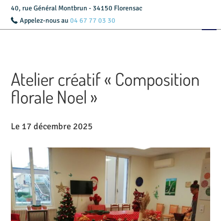
40, rue Général Montbrun - 34150 Florensac
Appelez-nous au
04 67 77 03 30
Accueil
Présentation
Atelier créatif « Composition
Livret d’accueil
florale Noel »
Services
Le 17 décembre 2025
Tarifs
Actualités
Contact