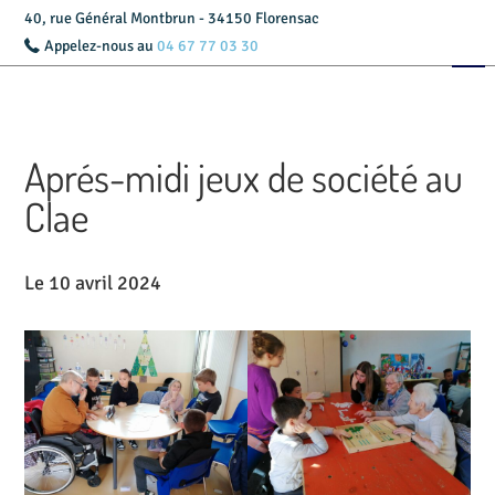
40, rue Général Montbrun - 34150 Florensac
Appelez-nous au
04 67 77 03 30
Accueil
Présentation
Aprés-midi jeux de société au
Livret d’accueil
Clae
Services
Le 10 avril 2024
Tarifs
Actualités
Contact